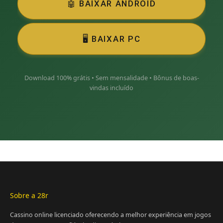
🤖 BAIXAR ANDROID
🖥️ BAIXAR PC
Download 100% grátis • Sem mensalidade • Bônus de boas-
vindas incluído
Sobre a 28r
Cassino online licenciado oferecendo a melhor experiência em jogos