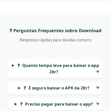
❓ Perguntas Frequentes sobre Download
Respostas rápidas para dúvidas comuns
❓
Quanto tempo leva para baixar o app
28r?
⮟
❓
É seguro baixar o APK da 28r?
⮟
❓
Preciso pagar para baixar o app?
⮟