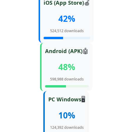
🍎
iOS (App Store)
42%
524,512 downloads
🤖
Android (APK)
48%
598,988 downloads
🖥️
PC Windows
10%
124,392 downloads