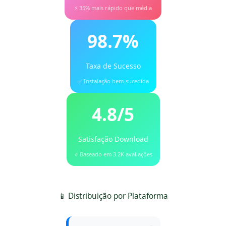
⚡ 35% mais rápido que média
98.7%
Taxa de Sucesso
✅ Instalação bem-sucedida
4.8/5
Satisfação Download
⭐ Baseado em 3.2K avaliações
📱 Distribuição por Plataforma