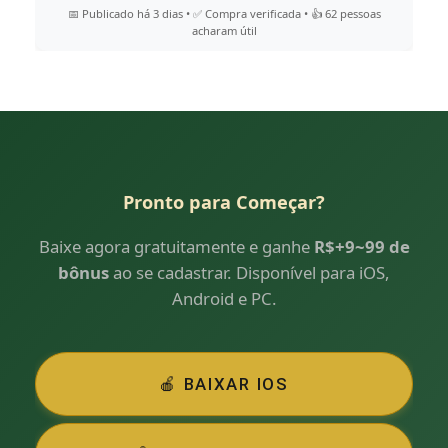
📅 Publicado há 3 dias • ✅ Compra verificada • 👍 62 pessoas
acharam útil
Pronto para Começar?
Baixe agora gratuitamente e ganhe
R$+9~99 de
bônus
ao se cadastrar. Disponível para iOS,
Android e PC.
🍎 BAIXAR IOS