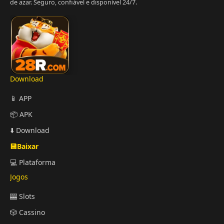
de azar. Seguro, confiável e disponível 24/7.
Download
📱 APP
📦 APK
⬇️ Download
💾Baixar
💻 Plataforma
Jogos
🎰 Slots
🎲 Cassino