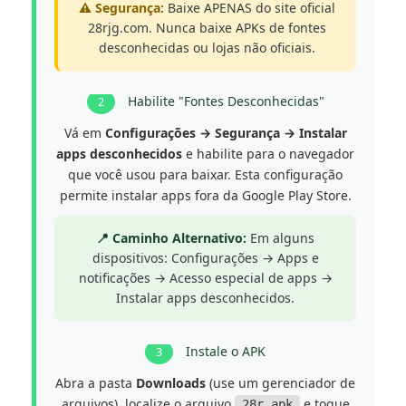
⚠️ Segurança:
Baixe APENAS do site oficial
28rjg.com. Nunca baixe APKs de fontes
desconhecidas ou lojas não oficiais.
Habilite "Fontes Desconhecidas"
2
Vá em
Configurações → Segurança → Instalar
apps desconhecidos
e habilite para o navegador
que você usou para baixar. Esta configuração
permite instalar apps fora da Google Play Store.
📍 Caminho Alternativo:
Em alguns
dispositivos: Configurações → Apps e
notificações → Acesso especial de apps →
Instalar apps desconhecidos.
Instale o APK
3
Abra a pasta
Downloads
(use um gerenciador de
arquivos), localize o arquivo
e toque
28r.apk