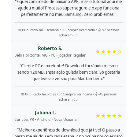
"Fiquei com medo de baixar o APK, mas o tutorial aqui me
ajudou muito! Processo super seguro e o app funciona
perfeitamente no meu Samsung. Zero problemas!"
📅 Publicado há 1 semana • ✅ Compra verificada • 👍 92 pessoas
acharam útil
Roberto S.
★★★★☆
Belo Horizonte, MG • PC • Jogador Regular
"Cliente PC é excelente! Download foi rápido mesmo
sendo 120MB. Instalação guiada bem clara. Só gostaria
que tivesse versão para Mac também."
📅 Publicado há 5 dias • ✅ Compra verificada • 👍 45 pessoas
acharam útil
Juliana L.
★★★★★
Curitiba, PR • Android • Nova Usuária
"Melhor experiência de download que já tive! O passo a
passo me ajudou em cada etapa. App ocupa pouco espaço