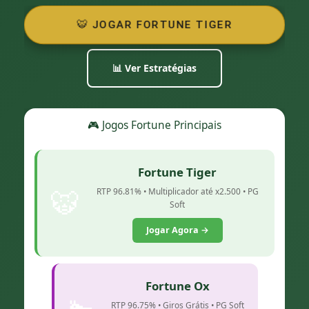
🐯 JOGAR FORTUNE TIGER
📊 Ver Estratégias
🎮 Jogos Fortune Principais
Fortune Tiger
🐯
RTP 96.81% • Multiplicador até x2.500 • PG
Soft
Jogar Agora →
Fortune Ox
RTP 96.75% • Giros Grátis • PG Soft