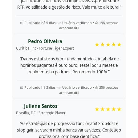
qualificações do Lucas são impecáveis. Aprendi sobre
RTP, volatilidade e gestão de risco. Vale muito a leitura!"
📅 Publicado há 5 dias • ✅ Usuário verificado • 👍 198 pessoas
acharam útil
Pedro Oliveira
★★★★★
Curitiba, PR • Fortune Tiger Expert
"Dados estatísticos bem fundamentados. A tabela de
horários pagantes é ouro puro! Testei por 3 meses e
realmente há padrões. Recomendo 100%."
📅 Publicado há 3 dias • ✅ Usuário verificado • 👍 256 pessoas
acharam útil
Juliana Santos
★★★★★
Brasília, DF • Strategic Player
"As estratégias de progressão funcionam! Stop-loss e
stop-gain salvaram minha banca várias vezes. Conteúdo
profissional com base científica."