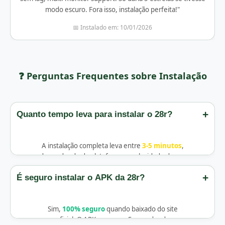
modo escuro. Fora isso, instalação perfeita!"
📅 Instalado em: 10/01/2026
❓ Perguntas Frequentes sobre Instalação
+
Quanto tempo leva para instalar o 28r?
A instalação completa leva entre
3-5 minutos
,
dependendo da plataforma e velocidade da sua
conexão:
+
É seguro instalar o APK da 28r?
Android:
Download 1min +
instalação 30seg = ~2 minutos
Sim,
100% seguro
quando baixado do site
PC Windows:
Download 2min +
oficial. O APK passa por 5 camadas de