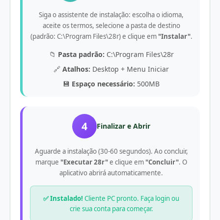
Siga o assistente de instalação: escolha o idioma,
aceite os termos, selecione a pasta de destino
(padrão: C:\Program Files\28r) e clique em
"Instalar"
.
📁
Pasta padrão:
C:\Program Files\28r
🔗
Atalhos:
Desktop + Menu Iniciar
💾
Espaço necessário:
500MB
4
Finalizar e Abrir
Aguarde a instalação (30-60 segundos). Ao concluir,
marque
"Executar 28r"
e clique em
"Concluir"
. O
aplicativo abrirá automaticamente.
✅ Instalado!
Cliente PC pronto. Faça login ou
crie sua conta para começar.