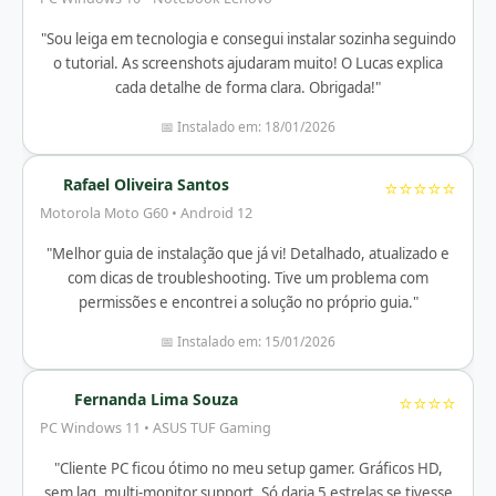
"Sou leiga em tecnologia e consegui instalar sozinha seguindo
o tutorial. As screenshots ajudaram muito! O Lucas explica
cada detalhe de forma clara. Obrigada!"
📅 Instalado em: 18/01/2026
Rafael Oliveira Santos
⭐⭐⭐⭐⭐
Motorola Moto G60 • Android 12
"Melhor guia de instalação que já vi! Detalhado, atualizado e
com dicas de troubleshooting. Tive um problema com
permissões e encontrei a solução no próprio guia."
📅 Instalado em: 15/01/2026
Fernanda Lima Souza
⭐⭐⭐⭐
PC Windows 11 • ASUS TUF Gaming
"Cliente PC ficou ótimo no meu setup gamer. Gráficos HD,
sem lag, multi-monitor support. Só daria 5 estrelas se tivesse