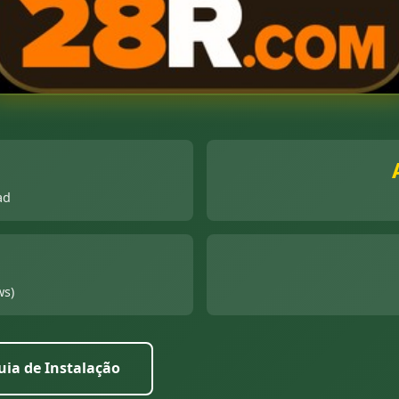
ad
ws)
uia de Instalação