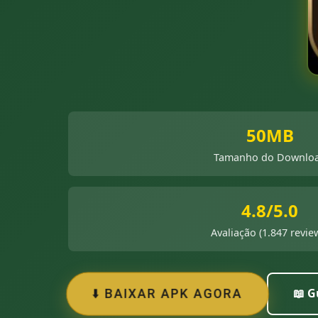
50MB
Tamanho do Downlo
4.8/5.0
Avaliação (1.847 revie
📖 G
⬇️ BAIXAR APK AGORA