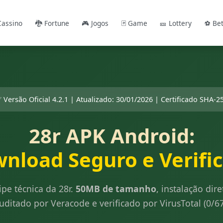
Cassino
🐉 Fortune
🎮 Jogos
🃏 Game
🎫 Lottery
⚽ Be
 Versão Oficial 4.2.1 | Atualizado: 30/01/2026 | Certificado SHA-2
28r APK Android:
nload Seguro e Verifi
ipe técnica da 28r.
50MB de tamanho
, instalação dir
Auditado por Veracode e verificado por VirusTotal (0/6