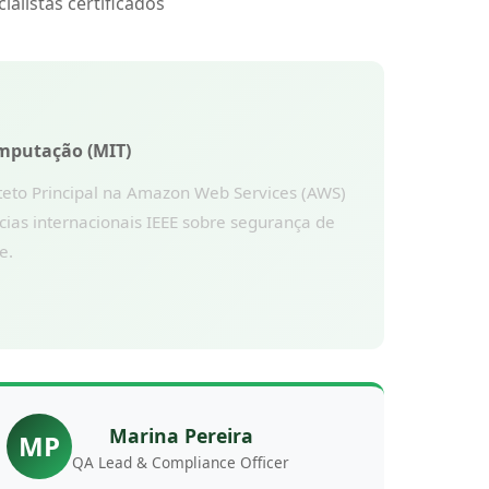
ialistas certificados
omputação (MIT)
teto Principal na Amazon Web Services (AWS)
ias internacionais IEEE sobre segurança de
e.
Marina Pereira
MP
QA Lead & Compliance Officer