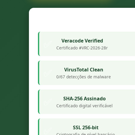
Veracode Verified
✅
Certificado #VRC-2026-28r
VirusTotal Clean
✅
0/67 detecções de malware
SHA-256 Assinado
✅
Certificado digital verificável
SSL 256-bit
✅
Criptografia de nível bancário