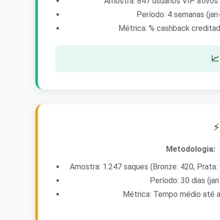
Amostra: 847 usuários VIP ativos
Período: 4 semanas (jan
Métrica: % cashback credita
📈
⚡
Metodologia:
Amostra: 1.247 saques (Bronze: 420, Prata:
Período: 30 dias (ja
Métrica: Tempo médio até a