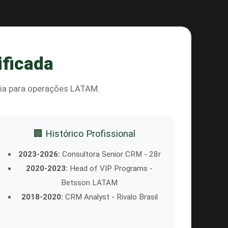
ificada
ria para operações LATAM.
🏢 Histórico Profissional
2023-2026:
Consultora Senior CRM - 28r
2020-2023:
Head of VIP Programs -
Betsson LATAM
2018-2020:
CRM Analyst - Rivalo Brasil