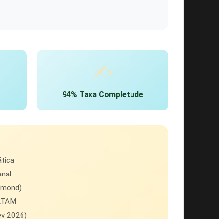
✍️
94% Taxa Completude
ática
anal
amond)
LATAM
ev 2026)