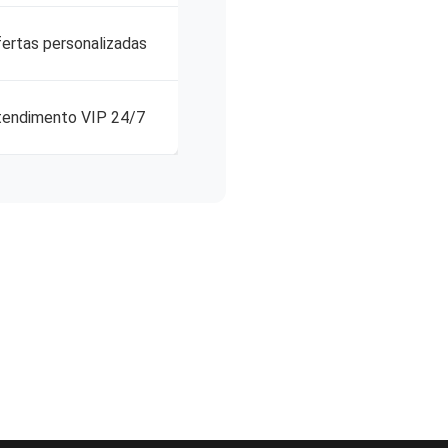
ertas personalizadas
tendimento VIP 24/7