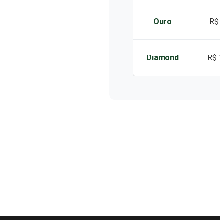
Ouro
R$
Diamond
R$ 