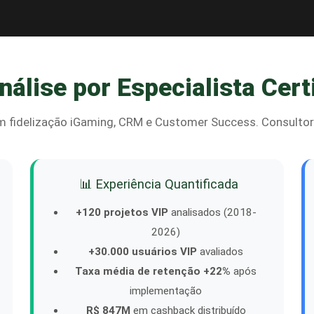
Análise por Especialista Cert
 em fidelização iGaming, CRM e Customer Success. Consulto
📊 Experiência Quantificada
+120 projetos VIP
analisados (2018-
2026)
+30.000 usuários VIP
avaliados
Taxa média de retenção +22%
após
implementação
R$ 847M
em cashback distribuído