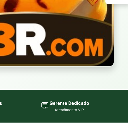
s
Gerente Dedicado
💬
l
Atendimento VIP