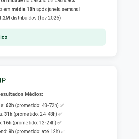
formidade
no cálculo de cashback
to em
média 18h
após janela semanal
1.2M
distribuídos (fev 2026)
ico
IP
esultados Médios:
ze:
62h
(prometido: 48-72h) ✅
a:
31h
(prometido: 24-48h) ✅
o:
16h
(prometido: 12-24h) ✅
ond:
9h
(prometido: até 12h) ✅