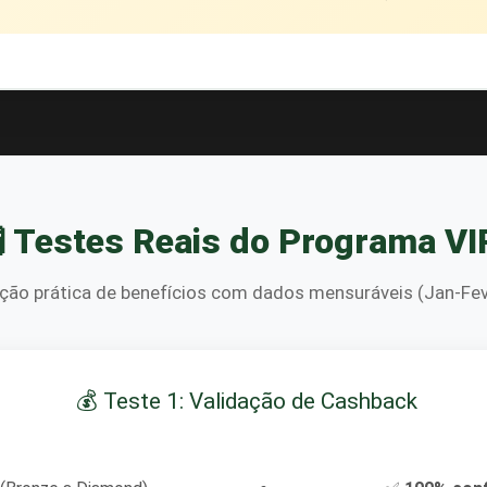
🧪 Testes Reais do Programa VI
ção prática de benefícios com dados mensuráveis (Jan-Fev
💰 Teste 1: Validação de Cashback