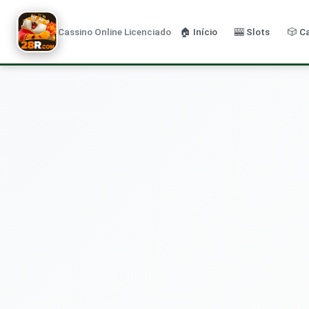
Cassino Online Licenciado
🏠 Início
🎰 Slots
🎲 C