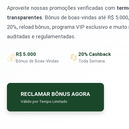
Aproveite nossas promoções verificadas com
term
transparentes
. Bônus de boas-vindas até R$ 5.00
20%, reload bônus, programa VIP exclusivo e muito
auditadas e regulamentadas.
R$ 5.000
20% Cashback
💰
🔄
Bônus de Boas-Vindas
Toda Semana
RECLAMAR BÔNUS AGORA
Válido por Tempo Limitado