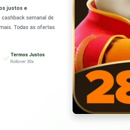
os justos e
0, cashback semanal de
 mais. Todas as ofertas
Termos Justos
✓
Rollover 30x