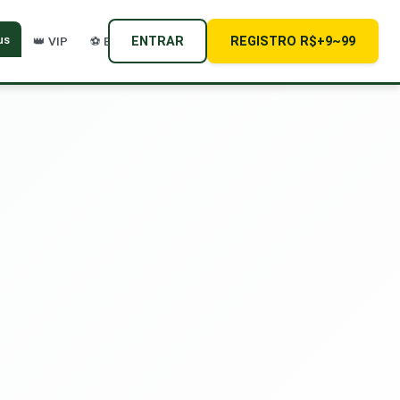
us
👑 VIP
⚽ Bet
ENTRAR
🏆 Win
🖥️ Plataforma
REGISTRO R$+9~99
📱 APP
📥 AP