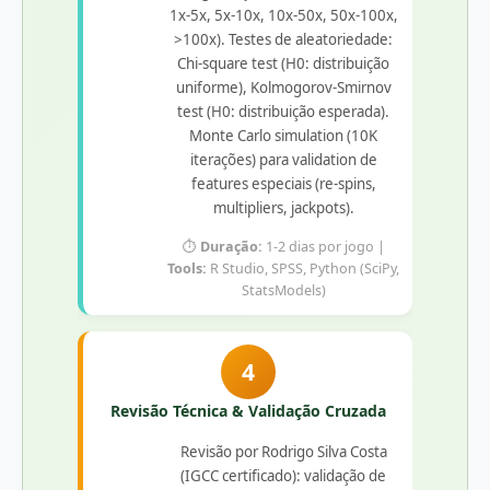
1x-5x, 5x-10x, 10x-50x, 50x-100x,
>100x). Testes de aleatoriedade:
Chi-square test (H0: distribuição
uniforme), Kolmogorov-Smirnov
test (H0: distribuição esperada).
Monte Carlo simulation (10K
iterações) para validation de
features especiais (re-spins,
multipliers, jackpots).
⏱️
Duração:
1-2 dias por jogo |
Tools:
R Studio, SPSS, Python (SciPy,
StatsModels)
4
Revisão Técnica & Validação Cruzada
Revisão por Rodrigo Silva Costa
(IGCC certificado): validação de