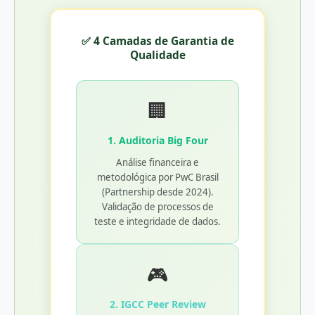
✅ 4 Camadas de Garantia de
Qualidade
🏢
1. Auditoria Big Four
Análise financeira e
metodológica por PwC Brasil
(Partnership desde 2024).
Validação de processos de
teste e integridade de dados.
🎮
2. IGCC Peer Review