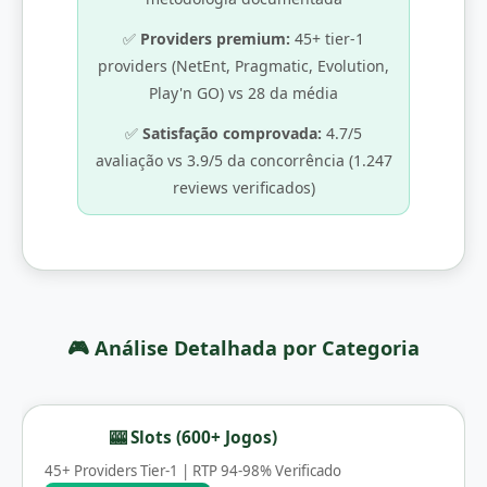
✅
Providers premium:
45+ tier-1
providers (NetEnt, Pragmatic, Evolution,
Play'n GO) vs 28 da média
✅
Satisfação comprovada:
4.7/5
avaliação vs 3.9/5 da concorrência (1.247
reviews verificados)
🎮 Análise Detalhada por Categoria
🎰 Slots (600+ Jogos)
45+ Providers Tier-1 | RTP 94-98% Verificado