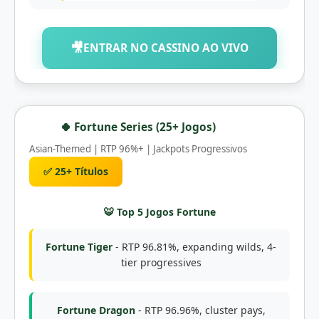
🎥
ENTRAR NO CASSINO AO VIVO
🍀 Fortune Series (25+ Jogos)
Asian-Themed | RTP 96%+ | Jackpots Progressivos
✅ 25+ Títulos
🐯 Top 5 Jogos Fortune
Fortune Tiger
- RTP 96.81%, expanding wilds, 4-
tier progressives
Fortune Dragon
- RTP 96.96%, cluster pays,