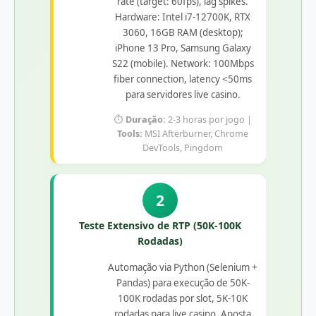
rate (target: 60fps), lag spikes.
Hardware: Intel i7-12700K, RTX
3060, 16GB RAM (desktop);
iPhone 13 Pro, Samsung Galaxy
S22 (mobile). Network: 100Mbps
fiber connection, latency <50ms
para servidores live casino.
⏱️
Duração:
2-3 horas por jogo |
Tools:
MSI Afterburner, Chrome
DevTools, Pingdom
2
Teste Extensivo de RTP (50K-100K
Rodadas)
Automação via Python (Selenium +
Pandas) para execução de 50K-
100K rodadas por slot, 5K-10K
rodadas para live casino. Aposta