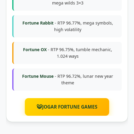
mega wilds 3×3
Fortune Rabbit
- RTP 96.77%, mega symbols,
high volatility
Fortune OX
- RTP 96.75%, tumble mechanic,
1.024 ways
Fortune Mouse
- RTP 96.72%, lunar new year
theme
🐯
JOGAR FORTUNE GAMES