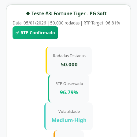
🍀 Teste #3: Fortune Tiger - PG Soft
Data: 05/01/2026 | 50.000 rodadas | RTP Target: 96.81%
✅ RTP Confirmado
Rodadas Testadas
50.000
RTP Observado
96.79%
Volatilidade
Medium-High