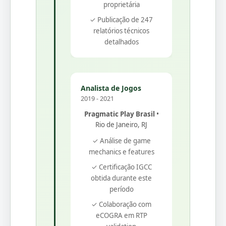
proprietária
✓ Publicação de 247
relatórios técnicos
detalhados
Analista de Jogos
2019 - 2021
Pragmatic Play Brasil
•
Rio de Janeiro, RJ
✓ Análise de game
mechanics e features
✓ Certificação IGCC
obtida durante este
período
✓ Colaboração com
eCOGRA em RTP