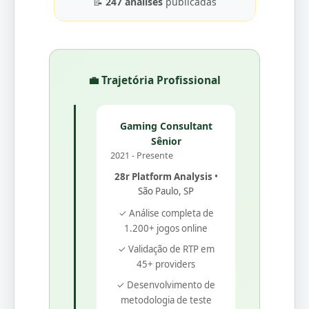
📝
247 análises
publicadas
💼 Trajetória Profissional
Gaming Consultant
Sênior
2021 - Presente
28r Platform Analysis
•
São Paulo, SP
✓ Análise completa de
1.200+ jogos online
✓ Validação de RTP em
45+ providers
✓ Desenvolvimento de
metodologia de teste