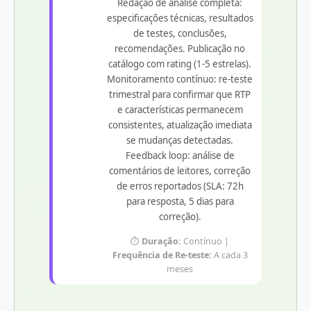
Redação de análise completa:
especificações técnicas, resultados
de testes, conclusões,
recomendações. Publicação no
catálogo com rating (1-5 estrelas).
Monitoramento contínuo: re-teste
trimestral para confirmar que RTP
e características permanecem
consistentes, atualização imediata
se mudanças detectadas.
Feedback loop: análise de
comentários de leitores, correção
de erros reportados (SLA: 72h
para resposta, 5 dias para
correção).
⏱️
Duração:
Contínuo |
Frequência de Re-teste:
A cada 3
meses